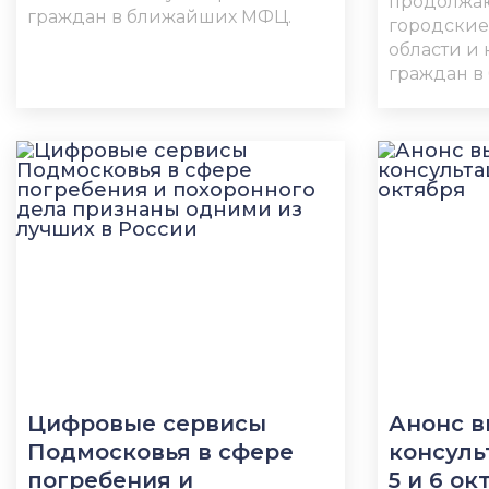
продолжаю
граждан в ближайших МФЦ.
городские
области и
граждан в
Цифровые сервисы
Анонс 
Подмосковья в сфере
консуль
погребения и
5 и 6 ок