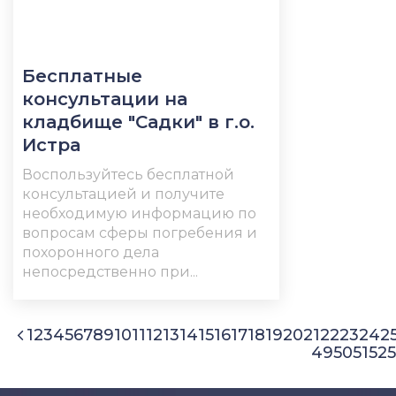
Бесплатные
консультации на
кладбище "Садки" в г.о.
Истра
Воспользуйтесь бесплатной
консультацией и получите
необходимую информацию по
вопросам сферы погребения и
похоронного дела
непосредственно при...
1
2
3
4
5
6
7
8
9
10
11
12
13
14
15
16
17
18
19
20
21
22
23
24
2
49
50
51
52
5