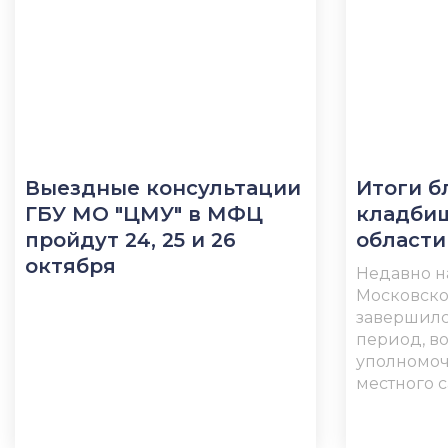
Выездные консультации
Итоги б
ГБУ МО "ЦМУ" в МФЦ
кладби
пройдут 24, 25 и 26
области
октября
Недавно н
Московско
завершилс
период, в
уполномо
местного с