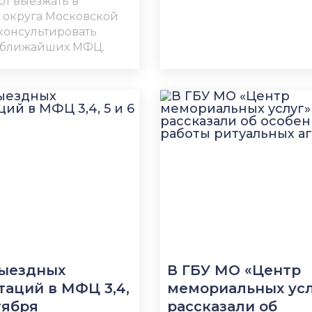
т выезжать в
 округа Московской
 консультировать
 ближайших МФЦ.
выездных
В ГБУ МО «Центр
таций в МФЦ 3,4,
мемориальных усл
тября
рассказали об