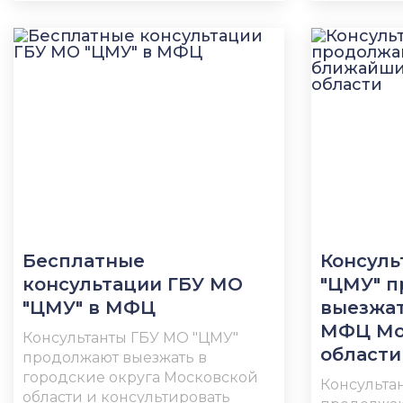
Бесплатные
Консуль
консультации ГБУ МО
"ЦМУ" 
"ЦМУ" в МФЦ
выезжа
МФЦ Мо
Консультанты ГБУ МО "ЦМУ"
области
продолжают выезжать в
городские округа Московской
Консульта
области и консультировать