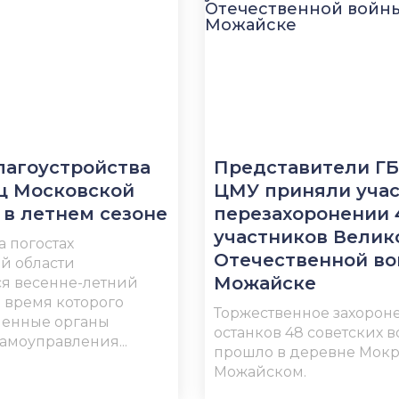
лагоустройства
Представители Г
щ Московской
ЦМУ приняли учас
 в летнем сезоне
перезахоронении 
участников Велик
а погостах
Отечественной во
й области
Можайске
я весенне-летний
о время которого
Торжественное захорон
ченные органы
останков 48 советских 
амоуправления...
прошло в деревне Мокр
Можайском.