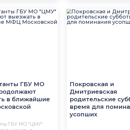
танты ГБУ МО
Покровская и
продолжают
Дмитриевская
ть в ближайшие
родительские суб
сковской
время для помин
усопших
нты ГБУ МО "ЦМУ"