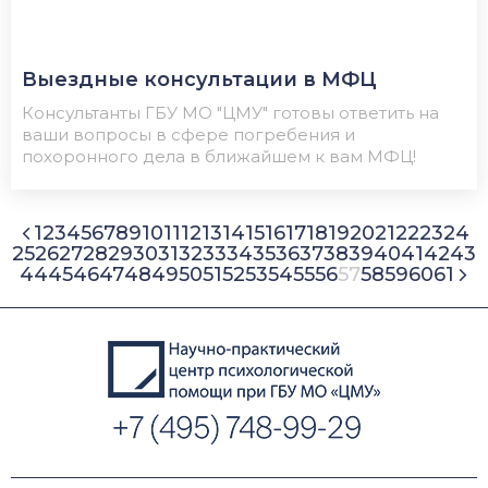
Выездные консультации в МФЦ
Консультанты ГБУ МО "ЦМУ" готовы ответить на
ваши вопросы в сфере погребения и
похоронного дела в ближайшем к вам МФЦ!
1
2
3
4
5
6
7
8
9
10
11
12
13
14
15
16
17
18
19
20
21
22
23
24
25
26
27
28
29
30
31
32
33
34
35
36
37
38
39
40
41
42
43
44
45
46
47
48
49
50
51
52
53
54
55
56
57
58
59
60
61