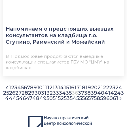
Напоминаем о предстоящих выездах
консультантов на кладбища г.о.
Ступино, Раменский и Можайский
В Подмосковье продолжаются выездные
консультации специалистов ГБУ МО "ЦМУ" на
кладбищах
1
2
3
4
5
6
7
8
9
10
11
12
13
14
15
16
17
18
19
20
21
22
23
24
25
26
27
28
29
30
31
32
33
34
35
36
37
38
39
40
41
42
43
44
45
46
47
48
49
50
51
52
53
54
55
56
57
58
59
60
61