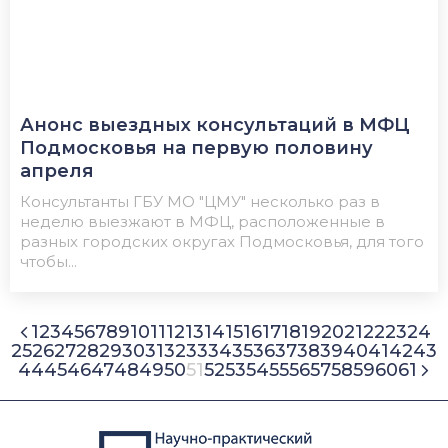
Анонс выездных консультаций в МФЦ
Подмосковья на первую половину
апреля
Консультанты ГБУ МО "ЦМУ" несколько раз в
неделю выезжают в МФЦ, расположенные в
разных городских округах Подмосковья, для того
чтобы...
1
2
3
4
5
6
7
8
9
10
11
12
13
14
15
16
17
18
19
20
21
22
23
24
25
26
27
28
29
30
31
32
33
34
35
36
37
38
39
40
41
42
43
44
45
46
47
48
49
50
51
52
53
54
55
56
57
58
59
60
61