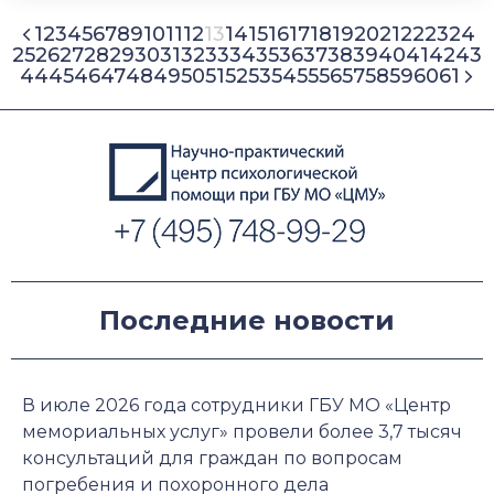
1
2
3
4
5
6
7
8
9
10
11
12
13
14
15
16
17
18
19
20
21
22
23
24
25
26
27
28
29
30
31
32
33
34
35
36
37
38
39
40
41
42
43
44
45
46
47
48
49
50
51
52
53
54
55
56
57
58
59
60
61
Последние новости
В июле 2026 года сотрудники ГБУ МО «Центр
мемориальных услуг» провели более 3,7 тысяч
консультаций для граждан по вопросам
погребения и похоронного дела