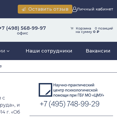
Оставить отзыв
Личный кабинет
+7 (498) 568-99-97
Корзина
0 позиций
на сумму
0 ₽
офис
ии
Наши сотрудники
Вакансии
е
 с
руда», и
4 г. «Об