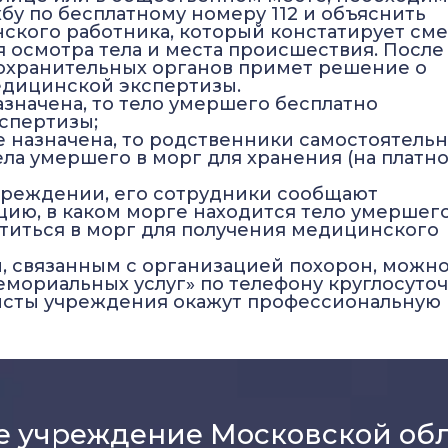
бу по бесплатному номеру 112 и объяснить
ского работника, который констатирует смер
 осмотра тела и места происшествия. После
охранительных органов примет решение о
едицинской экспертизы.
значена, то тело умершего бесплатно
спертизы;
е назначена, то родственники самостоятель
а умершего в морг для хранения (на платн
учреждении, его сотрудники сообщают
ию, в каком морге находится тело умершего
атиться в морг для получения медицинского
, связанным с организацией похорон, можн
емориальных услуг» по телефону круглосуто
алисты учреждения окажут профессиональну
е учреждение Московской об