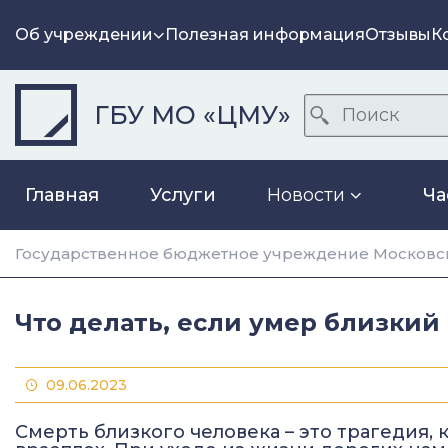
Об учреждении
Полезная информация
Отзывы
К
ГБУ МО «ЦМУ»
Главная
Услуги
Новости
Ча
Государственное бюджетное учреждение Московск
Что делать, если умер близкий
09.06.2023
Смерть близкого человека – это трагедия,