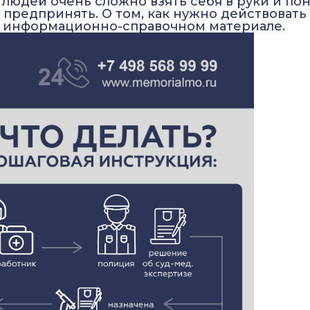
людей очень сложно взять себя в руки и пон
предпринять. О том, как нужно действовать
ем информационно-справочном материале.