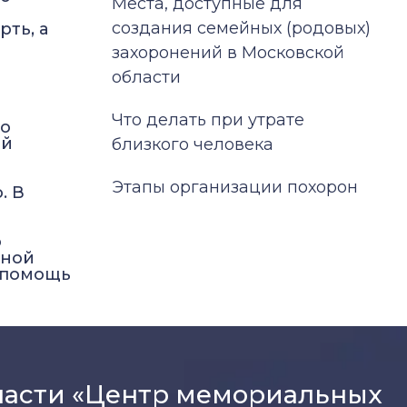
Места, доступные для
создания семейных (родовых)
ть, а
захоронений в Московской
области
Что делать при утрате
но
ой
близкого человека
Этапы организации похорон
. В
о
чной
ю помощь
ласти «Центр мемориальных