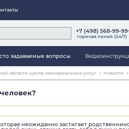
онтакты
+7 (498) 568-99-99
горячая линия (24/7)
сто задаваемые вопросы
Видеоинструкц
ой области Центр мемориальных услуг
Новости
 человек?
 которая неожиданно застигает родственник