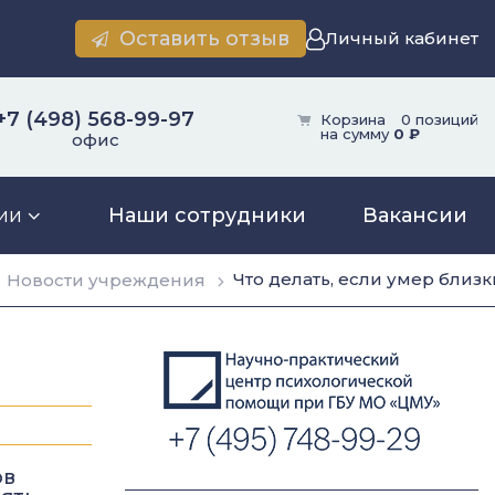
Оставить отзыв
Личный кабинет
+7 (498) 568-99-97
Корзина
0 позиций
на сумму
0 ₽
офис
ии
Наши сотрудники
Вакансии
Что делать, если умер близ
Новости учреждения
ов