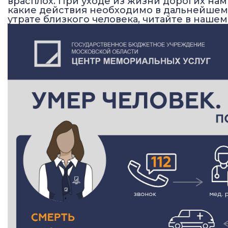
врасплох. При уходе из жизни дорогих нам 
какие действия необходимо в дальнейшем 
утрате близкого человека, читайте в наш