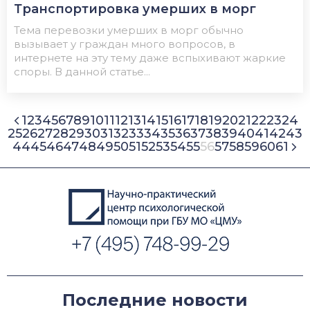
Транспортировка умерших в морг
Тема перевозки умерших в морг обычно
вызывает у граждан много вопросов, в
интернете на эту тему даже вспыхивают жаркие
споры. В данной статье...
1
2
3
4
5
6
7
8
9
10
11
12
13
14
15
16
17
18
19
20
21
22
23
24
25
26
27
28
29
30
31
32
33
34
35
36
37
38
39
40
41
42
43
44
45
46
47
48
49
50
51
52
53
54
55
56
57
58
59
60
61
Последние новости