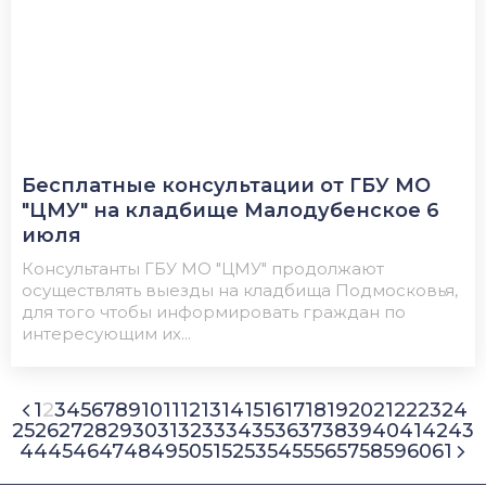
Бесплатные консультации от ГБУ МО
"ЦМУ" на кладбище Малодубенское 6
июля
Консультанты ГБУ МО "ЦМУ" продолжают
осуществлять выезды на кладбища Подмосковья,
для того чтобы информировать граждан по
интересующим их...
1
2
3
4
5
6
7
8
9
10
11
12
13
14
15
16
17
18
19
20
21
22
23
24
25
26
27
28
29
30
31
32
33
34
35
36
37
38
39
40
41
42
43
44
45
46
47
48
49
50
51
52
53
54
55
56
57
58
59
60
61