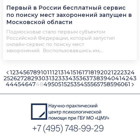
Первый в России бесплатный сервис
по поиску мест захоронений запущен в
Московской области
Подмосковье стало первым субъектом
Российской Федерации, который запустил
онлайн-сервис по поиску мест
захоронений. Воспользовавшись им,...
1
2
3
4
5
6
7
8
9
10
11
12
13
14
15
16
17
18
19
20
21
22
23
24
25
26
27
28
29
30
31
32
33
34
35
36
37
38
39
40
41
42
43
44
45
46
47
48
49
50
51
52
53
54
55
56
57
58
59
60
61