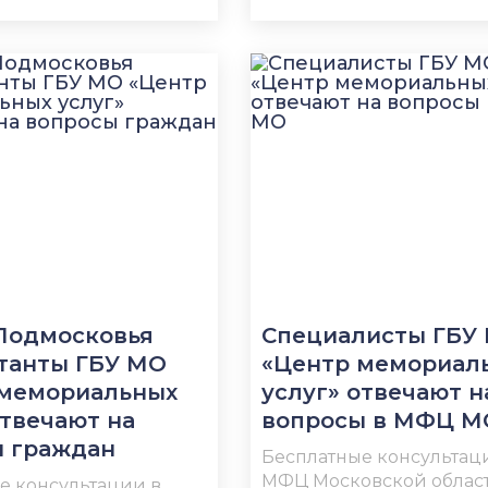
Подмосковья
Специалисты ГБУ
танты ГБУ МО
«Центр мемориал
 мемориальных
услуг» отвечают н
отвечают на
вопросы в МФЦ М
ы граждан
Бесплатные консультац
МФЦ Московской област
е консультации в