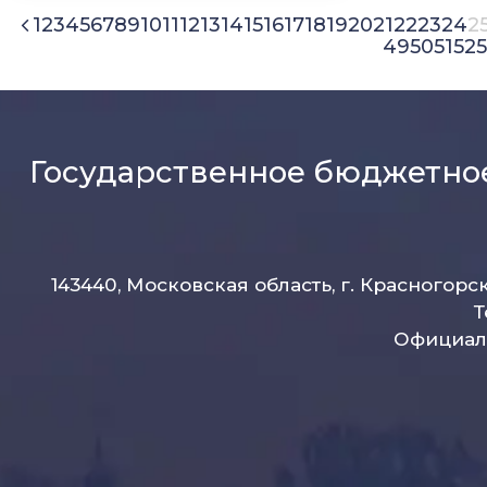
1
2
3
4
5
6
7
8
9
10
11
12
13
14
15
16
17
18
19
20
21
22
23
24
2
49
50
51
52
5
Государственное бюджетно
143440, Московская область, г. Красногорс
Т
Официаль