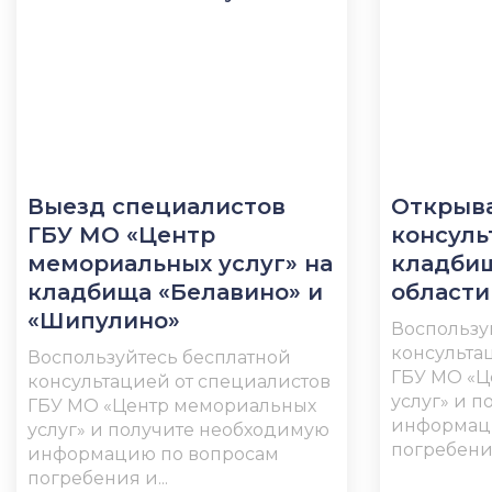
Выезд специалистов
Открыва
ГБУ МО «Центр
консуль
мемориальных услуг» на
кладби
кладбища «Белавино» и
области
«Шипулино»
Воспользу
консульта
Воспользуйтесь бесплатной
ГБУ МО «Ц
консультацией от специалистов
услуг» и 
ГБУ МО «Центр мемориальных
информац
услуг» и получите необходимую
погребения
информацию по вопросам
погребения и...