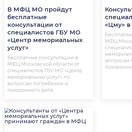
В МФЦ МО пройдут
Консуль
бесплатные
специал
консультации от
«Цму» 
специалистов ГБУ МО
Бесплатны
«Центр мемориальных
МФЦ Моско
услуг»
специалис
мемориаль
Бесплатные консультации в
вопросам 
МФЦ Московской области от
похоронно
специалистов ГБУ МО «Центр
мемориальных услуг» по
вопросам погребения и
похоронного дела