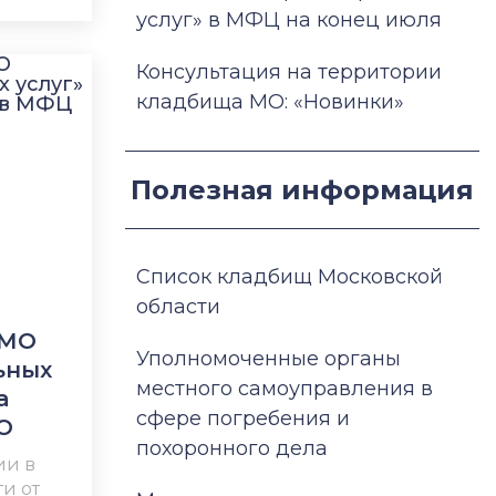
услуг» в МФЦ на конец июля
Консультация на территории
кладбища МО: «Новинки»
Полезная информация
Список кладбищ Московской
области
 МО
Уполномоченные органы
ьных
местного самоуправления в
а
сфере погребения и
О
похоронного дела
ии в
и от