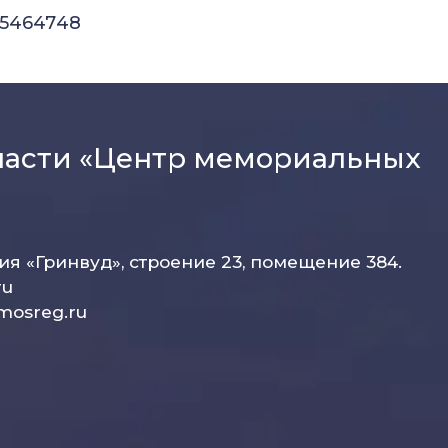
5
46
47
48
ласти «Центр мемориальных
рия «Гринвуд», строение 23, помещение 384.
ru
mosreg.ru