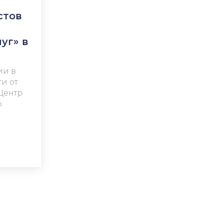
стов
уг» в
ии в
и от
Центр
о