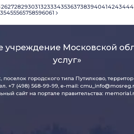
5
26
27
28
29
30
31
32
33
34
35
36
37
38
39
40
41
42
43
44
4
3
54
55
56
57
58
59
60
61
е учреждение Московской об
услуг»
к, поселок городского типа Путилково, террито
ел. +7 (498) 568-99-99, e-mail:
cmu_info@mosreg.
ный сайт на портале правительства:
memorial.