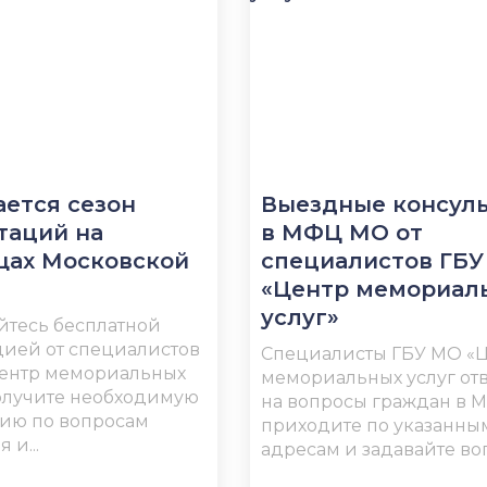
ется сезон
Выездные консул
таций на
в МФЦ МО от
щах Московской
специалистов ГБ
«Центр мемориал
услуг»
йтесь бесплатной
цией от специалистов
Специалисты ГБУ МО «
ентр мемориальных
мемориальных услуг от
получите необходимую
на вопросы граждан в 
ию по вопросам
приходите по указанны
 и...
адресам и задавайте воп