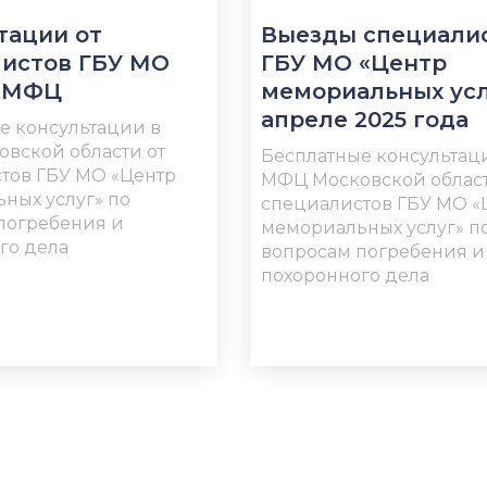
тации от
Выезды специали
истов ГБУ МО
ГБУ МО «Центр
в МФЦ
мемориальных усл
апреле 2025 года
е консультации в
вской области от
Бесплатные консультац
тов ГБУ МО «Центр
МФЦ Московской област
ных услуг» по
специалистов ГБУ МО «
погребения и
мемориальных услуг» п
го дела
вопросам погребения и
похоронного дела