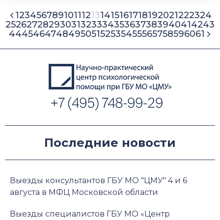
1
2
3
4
5
6
7
8
9
10
11
12
13
14
15
16
17
18
19
20
21
22
23
24
25
26
27
28
29
30
31
32
33
34
35
36
37
38
39
40
41
42
43
44
45
46
47
48
49
50
51
52
53
54
55
56
57
58
59
60
61
Последние новости
Выезды консультантов ГБУ МО "ЦМУ" 4 и 6
августа в МФЦ Московской области
Выезды специалистов ГБУ МО «Центр