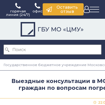
Оставить
горячая
офис
отзыв
линия (24/7)
ГБУ МО «ЦМУ»
Государственное бюджетное учреждение Московск
Выездные консультации в М
граждан по вопросам погр
22.