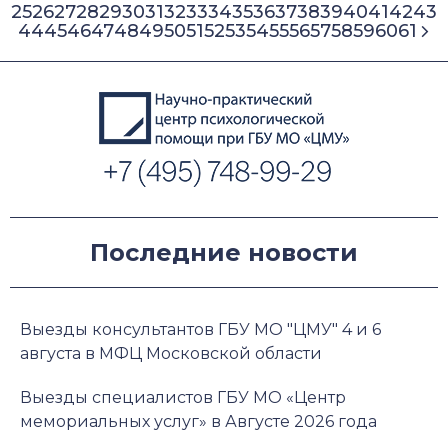
25
26
27
28
29
30
31
32
33
34
35
36
37
38
39
40
41
42
43
44
45
46
47
48
49
50
51
52
53
54
55
56
57
58
59
60
61
Последние новости
Выезды консультантов ГБУ МО "ЦМУ" 4 и 6
августа в МФЦ Московской области
Выезды специалистов ГБУ МО «Центр
мемориальных услуг» в Августе 2026 года