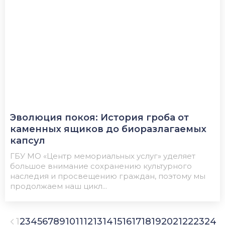
Эволюция покоя: История гроба от
каменных ящиков до биоразлагаемых
капсул
ГБУ МО «Центр мемориальных услуг» уделяет
большое внимание сохранению культурного
наследия и просвещению граждан, поэтому мы
продолжаем наш цикл...
1
2
3
4
5
6
7
8
9
10
11
12
13
14
15
16
17
18
19
20
21
22
23
24