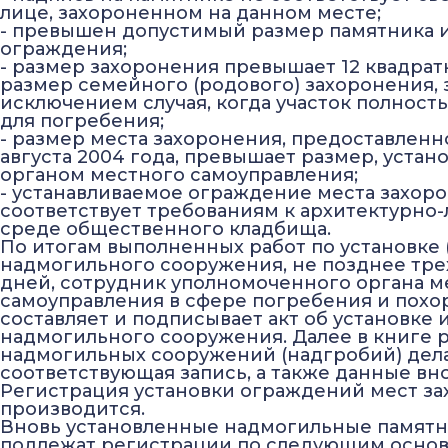
лице, захороненном на данном месте;
- превышен допустимый размер памятника 
ограждения;
- размер захоронения превышает 12 квадрат
размер семейного (родового) захоронения, 
исключением случая, когда участок полност
для погребения;
- размер места захоронения, предоставленно
августа 2004 года, превышает размер, уста
органом местного самоуправления;
- устанавливаемое ограждение места захор
соответствует требованиям к архитектурно
среде общественного кладбища.
По итогам выполненных работ по установке 
надмогильного сооружения, не позднее тре
дней, сотрудник уполномоченного органа м
самоуправления в сфере погребения и похо
составляет и подписывает акт об установке 
надмогильного сооружения. Далее в книге 
надмогильных сооружений (надгробий) дел
соответствующая запись, а также данные вно
Регистрация установки ограждений мест з
производится.
Вновь установленные надмогильные памятн
подлежат регистрации по следующим основ