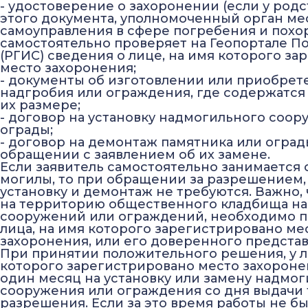
- удостоверение о захоронении (если у род
этого документа, уполномоченный орган ме
самоуправления в сфере погребения и похо
самостоятельно проверяет на Геопортале П
(РГИС) сведения о лице, на имя которого з
место захоронения;
- документы об изготовлении или приобрет
надгробия или ограждения, где содержатся
их размере;
- договор на установку надмогильного соор
ограды;
- договор на демонтаж памятника или оград
обращении с заявлением об их замене.
Если заявитель самостоятельно занимается
могилы, то при обращении за разрешением,
установку и демонтаж не требуются. Важно, 
на территорию общественного кладбища н
сооружений или ограждений, необходимо п
лица, на имя которого зарегистрировано ме
захоронения, или его доверенного представ
При принятии положительного решения, у л
которого зарегистрировано место захороне
один месяц на установку или замену надмо
сооружения или ограждения со дня выдачи 
разрешения. Если за это время работы не б