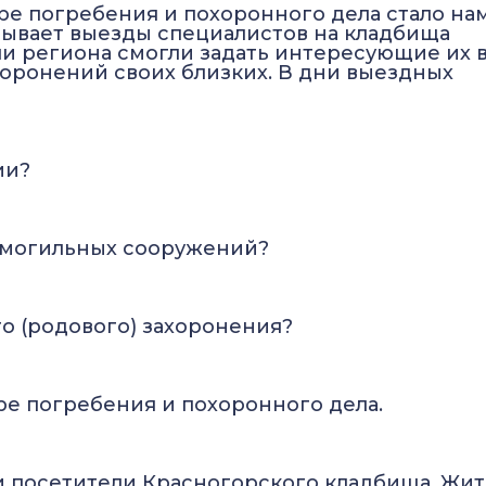
ре погребения и похоронного дела стало на
вывает выезды специалистов на кладбища
ели региона смогли задать интересующие их
оронений своих близких. В дни выездных
нии?
адмогильных сооружений?
го (родового) захоронения?
ре погребения и похоронного дела.
и посетители Красногорского кладбища. Жи