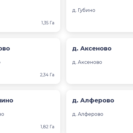
д. Губино
1,35 Га
ово
д. Аксеново
о
д. Аксеново
2,34 Га
шино
д. Алферово
но
д. Алферово
1,82 Га