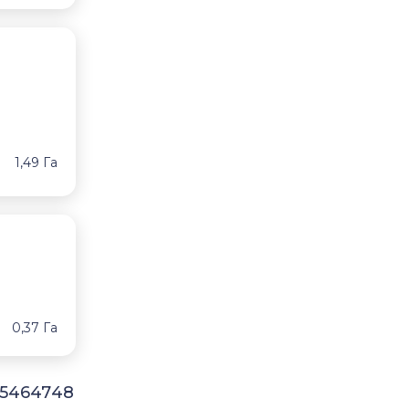
1,49 Га
0,37 Га
5
46
47
48