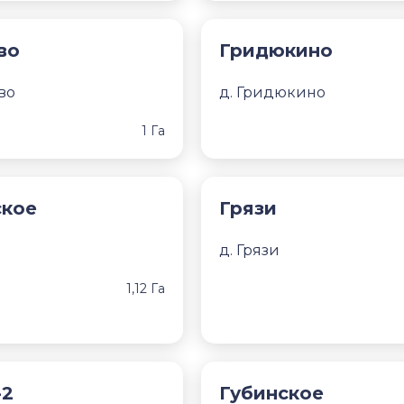
во
Гридюкино
во
д. Гридюкино
1 Га
ское
Грязи
д. Грязи
1,12 Га
-2
Губинское