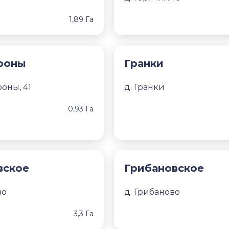
1,89 Га
роны
Гранки
роны, 41
д. Гранки
0,93 Га
вское
Грибановское
во
д. Грибаново
3,3 Га