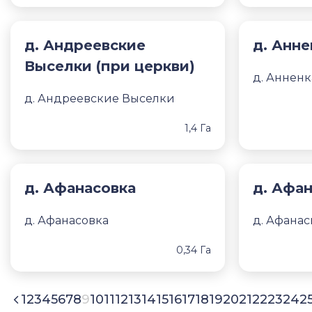
д. Андреевские
д. Анне
Выселки (при церкви)
д. Анненк
д. Андреевские Выселки
1,4 Га
д. Афанасовка
д. Афа
д. Афанасовка
д. Афанас
0,34 Га
1
2
3
4
5
6
7
8
9
10
11
12
13
14
15
16
17
18
19
20
21
22
23
24
2