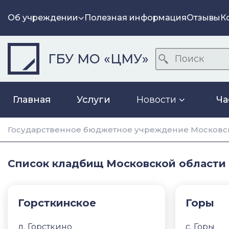
Об учреждении
Полезная информация
Отзывы
К
ГБУ МО «ЦМУ»
Главная
Услуги
Новости
Ча
Государственное бюджетное учреждение Московск
Список кладбищ Московской области
Горсткинское
Горы
д. Горсткино
с. Горы