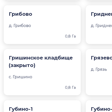
Грибово
Гридне
д. Грибово
д. Гридне
0,8 Га
Гришинское кладбище
Грязев
(закрыто)
д. Грязь
с. Гришино
0,8 Га
Губино-1
Губино