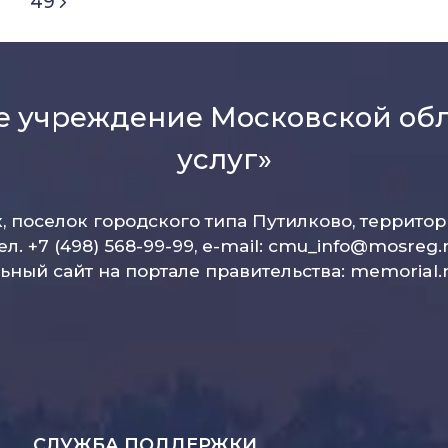
49
е учреждение Московской об
услуг»
к, поселок городского типа Путилково, террито
ел. +7 (498) 568-99-99, e-mail:
cmu_info@mosreg.
ный сайт на портале правительства:
memorial.
СЛУЖБА ПОДДЕРЖКИ