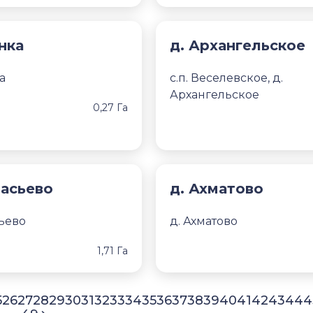
нка
д. Архангельское
а
с.п. Веселевское, д.
Архангельское
0,27 Га
насьево
д. Ахматово
ьево
д. Ахматово
1,71 Га
5
26
27
28
29
30
31
32
33
34
35
36
37
38
39
40
41
42
43
44
4