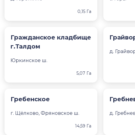
0,15 Га
Гражданское кладбище
Грайво
г.Талдом
д. Грайво
Юркинское ш.
5,07 Га
Гребенское
Гребне
г. Щёлково, Фряновское ш.
д. Гребне
14,59 Га