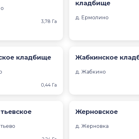
кладбище
но
д. Ермолино
3,78 Га
ское кладбище
Жабкинское клад
о
д. Жабкино
0,44 Га
тьевское
Жерновское
ятьево
д. Жерновка