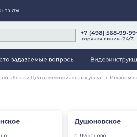
онтакты
+7 (498) 568-99-99
горячая линия (24/7)
сто задаваемые вопросы
Видеоинструкц
ой области Центр мемориальных услуг
Информа
нское
Душоновское
ино
с. Душоново