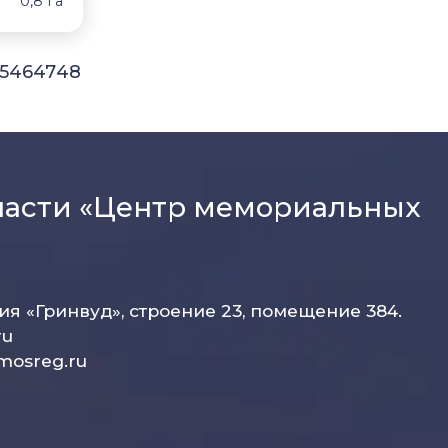
0,8 Га
5
46
47
48
ласти «Центр мемориальных
рия «Гринвуд», строение 23, помещение 384.
ru
mosreg.ru