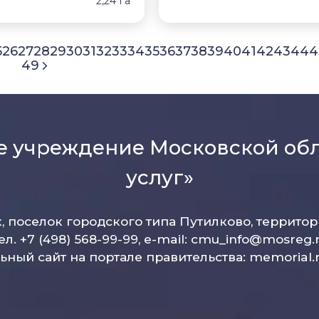
2,24 Га
5
26
27
28
29
30
31
32
33
34
35
36
37
38
39
40
41
42
43
44
4
49
е учреждение Московской об
услуг»
к, поселок городского типа Путилково, террито
ел. +7 (498) 568-99-99, e-mail:
cmu_info@mosreg.
ный сайт на портале правительства:
memorial.