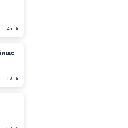
2,4 Га
бище
1,8 Га