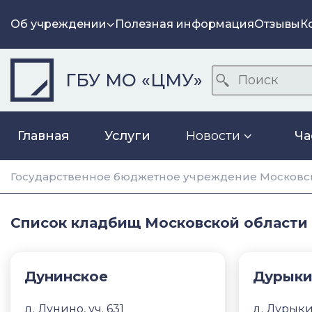
Об учреждении
Полезная информация
Отзывы
К
ГБУ МО «ЦМУ»
Главная
Услуги
Новости
Ча
Государственное бюджетное учреждение Московск
Список кладбищ Московской области
Дунинское
Дурыки
д. Дунино, уч. 631
д. Дурык