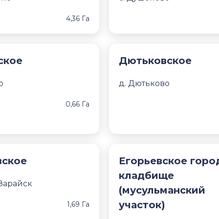
4,36 Га
ское
Дютьковское
о
д. Дютьково
0,66 Га
вское
Егорьевское горо
кладбище
 Зарайск
(мусульманский
участок)
1,69 Га