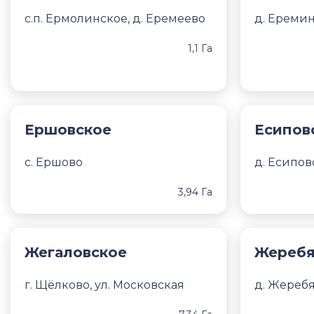
с.п. Ермолинское, д. Еремеево
д. Ереми
1,1 Га
Ершовское
Есипов
с. Ершово
д. Есипов
3,94 Га
Жегаловское
Жеребя
г. Щёлково, ул. Московская
д. Жереб