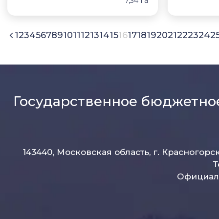
7,34 Га
1
2
3
4
5
6
7
8
9
10
11
12
13
14
15
16
17
18
19
20
21
22
23
24
2
Государственное бюджетно
143440, Московская область, г. Красногорс
Т
Официаль