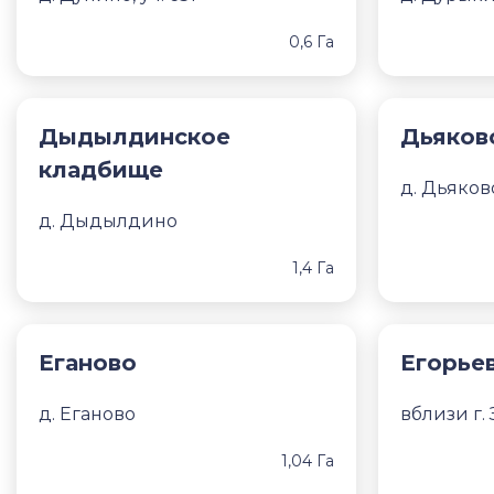
0,6 Га
Дыдылдинское
Дьяков
кладбище
д. Дьяков
д. Дыдылдино
1,4 Га
Еганово
Егорье
д. Еганово
вблизи г.
1,04 Га