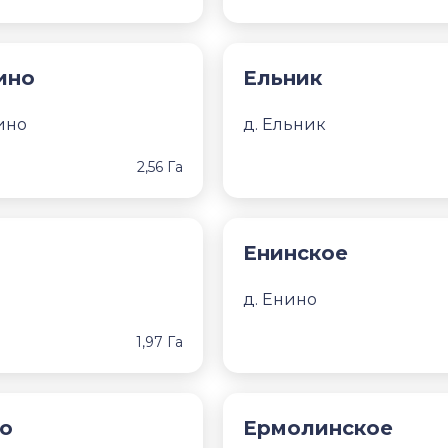
ино
Ельник
ино
д. Ельник
2,56 Га
Енинское
д. Енино
1,97 Га
о
Ермолинское