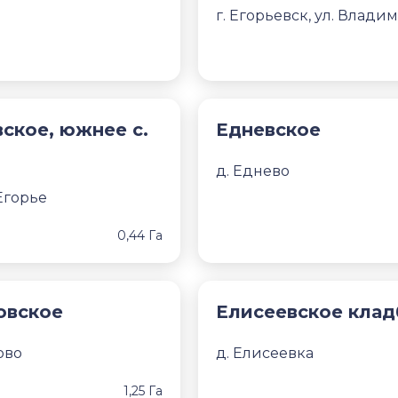
г. Егорьевск, ул. Влади
ское, южнее с.
Едневское
д. Еднево
Егорье
0,44 Га
овское
Елисеевское кла
ово
д. Елисеевка
1,25 Га