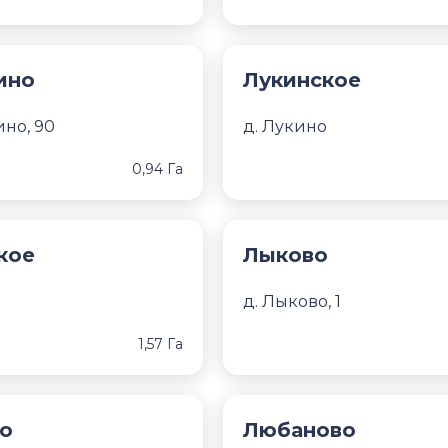
ино
Лукинское
ино, 90
д. Лукино
0,94 Га
кое
Лыково
д. Лыково, 1
1,57 Га
о
Любаново