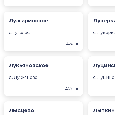
Лузгаринское
Лукерь
с. Туголес
с. Лукерь
2,52 Га
Лукьяновское
Луцинс
д. Лукьяново
с. Луцино
2,07 Га
Лысцево
Лыткин