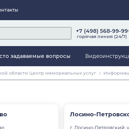
онтакты
+7 (498) 568-99-99
горячая линия (24/7)
сто задаваемые вопросы
Видеоинструкц
ой области Центр мемориальных услуг
Информа
во
Лосино-Петровск
во
г. Лосино-Петровский, у