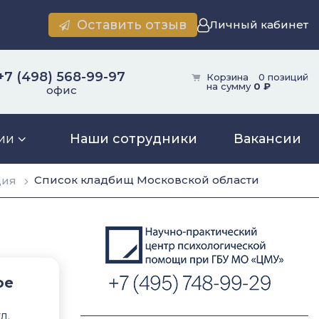
Оставить отзыв
Личный кабинет
+7 (498) 568-99-97
Корзина
0 позиций
на сумму
0 ₽
офис
ии
Наши сотрудники
Вакансии
Список кладбищ Московской области
ция
ое
л.