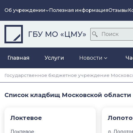
Об учреждении
Полезная информация
Отзывы
К
ГБУ МО «ЦМУ»
Главная
Услуги
Новости
Ча
Государственное бюджетное учреждение Московск
Список кладбищ Московской области
Локтевое
Лопото
Локтевое
д. Лопото