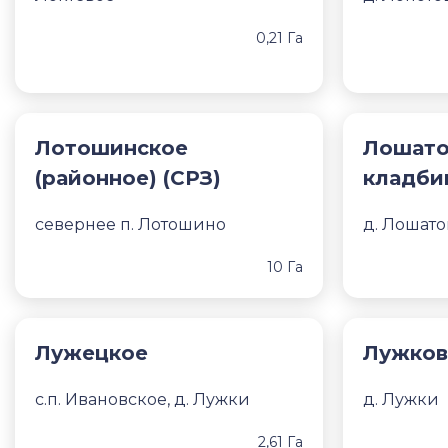
0,21 Га
Лотошинское
Лошато
(районное) (СРЗ)
кладби
севернее п. Лотошино
д. Лошато
10 Га
Лужецкое
Лужков
с.п. Ивановское, д. Лужки
д. Лужки
2,61 Га