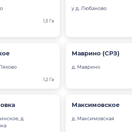
но
у д. Любаново
1,3 Га
кое
Маврино (СРЗ)
 Ляхово
д. Маврино
1,2 Га
овка
Максимовское
инское, д.
д. Максимовская
вка