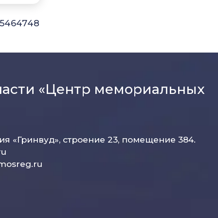
5
46
47
48
ласти «Центр мемориальных
рия «Гринвуд», строение 23, помещение 384.
ru
mosreg.ru