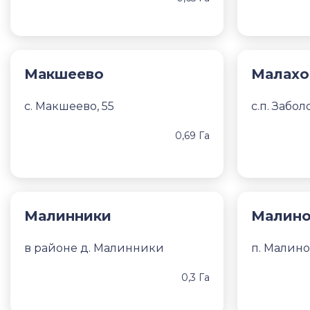
Макшеево
Малахо
с. Макшеево, 55
с.п. Забо
0,69 Га
Малинники
Малин
в районе д. Малинники
п. Малино
0,3 Га