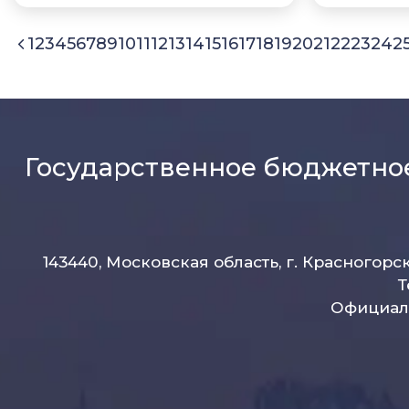
1
2
3
4
5
6
7
8
9
10
11
12
13
14
15
16
17
18
19
20
21
22
23
24
2
Государственное бюджетно
143440, Московская область, г. Красногорс
Т
Официаль