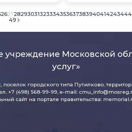
5
26
27
28
29
30
31
32
33
34
35
36
37
38
39
40
41
42
43
44
4
49
е учреждение Московской об
услуг»
к, поселок городского типа Путилково, террито
ел. +7 (498) 568-99-99, e-mail:
cmu_info@mosreg.
ный сайт на портале правительства:
memorial.