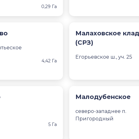
0,29 Га
во
Малаховское кла
(СРЗ)
лотьеское
Егорьевское ш., уч. 25
4,42 Га
о
Малодубенское
северо-западнее п.
Пригородный
5 Га