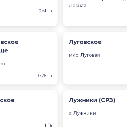
Лесная
0,61 Га
вское
Луговское
ще
мкр. Луговая
во
0,26 Га
ское
Лужники (СРЗ)
с. Лужники
1 Га