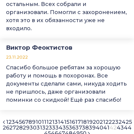
остальным. Всех собрали и
организовали. Помогли с захоронением,
хотя это в их обязанности уже не
входило.
Виктор Феоктистов
23.11.2022
Спасибо большое ребятам за хорошую
работу и помощь в похоронах. Все
документы сделали сами, никуда ходить
не пришлось, даже организовали
поминки со скидкой! Ещё раз спасибо!
1
2
3
4
5
6
7
8
9
10
11
12
13
14
15
16
17
18
19
20
21
22
23
24
25
26
27
28
29
30
31
32
33
34
35
36
37
38
39
40
41
42
43
44
45
46
47
48
49
50