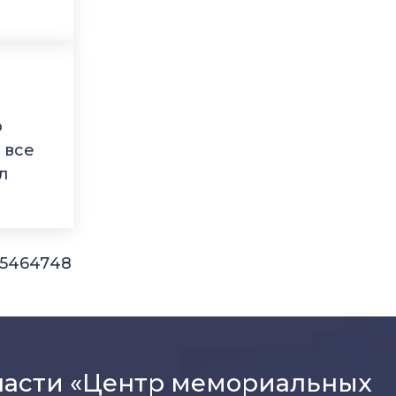
ю
 все
л
5
46
47
48
ласти «Центр мемориальных