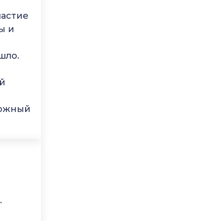
частие
ы и
шло.
ий
ложный
.