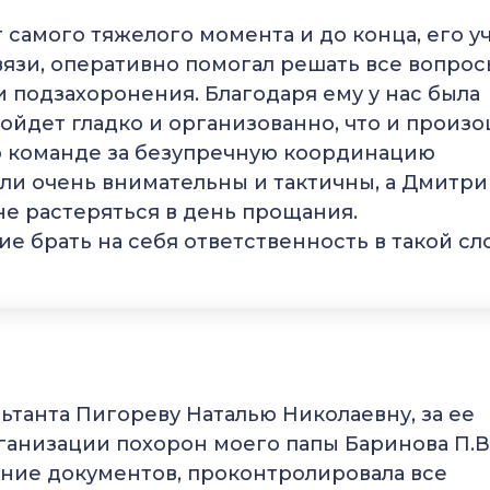
самого тяжелого момента и до конца, его у
язи, оперативно помогал решать все вопрос
подзахоронения. Благодаря ему у нас была
ойдет гладко и организованно, что и произо
о команде за безупречную координацию
ыли очень внимательны и тактичны, а Дмитр
е растеряться в день прощания.
ние брать на себя ответственность в такой с
ьтанта Пигореву Наталью Николаевну, за ее
ганизации похорон моего папы Баринова П.В
ение документов, проконтролировала все