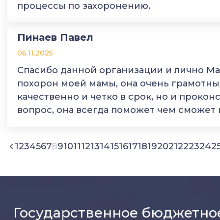
процессы по захоронению.
Пинаев Павел
06.11.2025
Спасибо данной организации и лично М
похорон моей мамы, она очень грамотный
качественно и четко в срок, но и прокон
вопрос, она всегда поможет чем сможет 
1
2
3
4
5
6
7
8
9
10
11
12
13
14
15
16
17
18
19
20
21
22
23
24
2
Государственное бюджетно