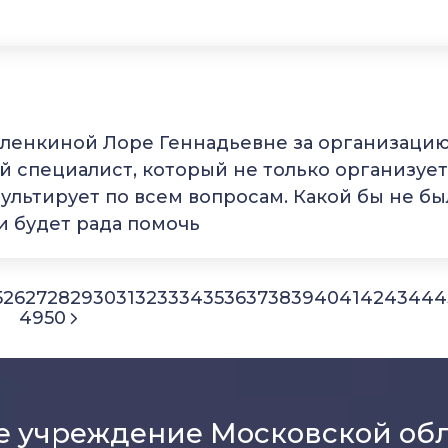
аленкиной Лоре Геннадьевне за организаци
 специалист, который не только организует
сультирует по всем вопросам. Какой бы не бы
и будет рада помочь
5
26
27
28
29
30
31
32
33
34
35
36
37
38
39
40
41
42
43
44
4
49
50
е учреждение Московской об