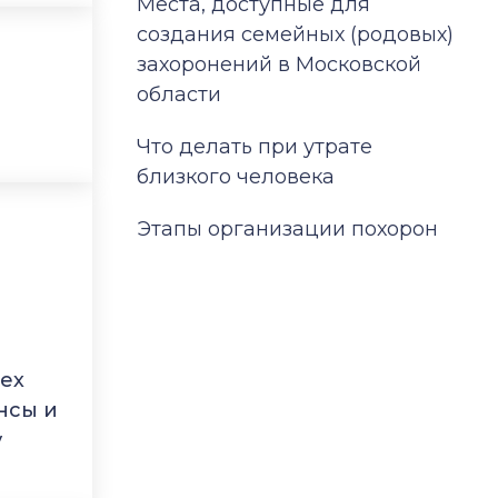
Места, доступные для
создания семейных (родовых)
захоронений в Московской
области
Что делать при утрате
близкого человека
Этапы организации похорон
сех
нсы и
у