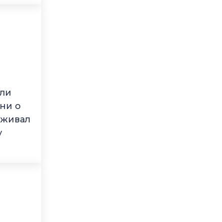
ыли
ни о
рживал
у