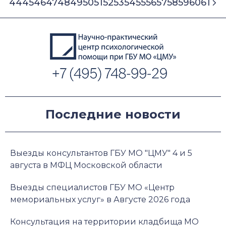
44
45
46
47
48
49
50
51
52
53
54
55
56
57
58
59
60
61
Последние новости
Выезды консультантов ГБУ МО "ЦМУ" 4 и 5
августа в МФЦ Московской области
Выезды специалистов ГБУ МО «Центр
мемориальных услуг» в Августе 2026 года
Консультация на территории кладбища МО