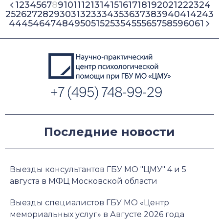
1
2
3
4
5
6
7
8
9
10
11
12
13
14
15
16
17
18
19
20
21
22
23
24
25
26
27
28
29
30
31
32
33
34
35
36
37
38
39
40
41
42
43
44
45
46
47
48
49
50
51
52
53
54
55
56
57
58
59
60
61
Последние новости
Выезды консультантов ГБУ МО "ЦМУ" 4 и 5
августа в МФЦ Московской области
Выезды специалистов ГБУ МО «Центр
мемориальных услуг» в Августе 2026 года