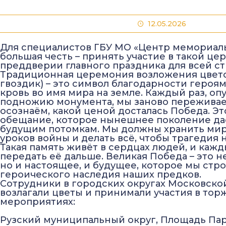
12.05.2026
Для специалистов ГБУ МО «Центр мемориаль
большая честь – принять участие в такой це
преддверии главного праздника для всей ст
Традиционная церемония возложения цвето
гвоздик) – это символ благодарности героя
кровь во имя мира на земле. Каждый раз, оп
подножию монумента, мы заново переживае
осознаём, какой ценой досталась Победа. Эт
обещание, которое нынешнее поколение да
будущим потомкам. Мы должны хранить мир,
уроков войны и делать всё, чтобы трагедия 
Такая память живёт в сердцах людей, и каж
передать её дальше. Великая Победа – это н
но и настоящее, и будущее, которое мы стр
героического наследия наших предков.
Сотрудники в городских округах Московско
возлагали цветы и принимали участия в то
мероприятиях:
Рузский муниципальный округ, Площадь Пар